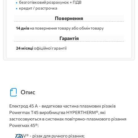
безготівковий розрахунок + ПДВ
кредит / розстрочка
Повернення
14 днів
на повернення товару або обмін товару
Гарантія
24 місяці
офіційної гарантії
Опис
Електрод 45 A - видаткова частина плазмових різаків
Powermax T45 виробництва HYPERTHERM®, які
застосовуються в системах повітряно-плазмового різання
Powerмax 45®:
T45V® - різак для ручного різання;