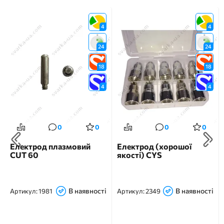
4
4
24
24
18
18
4
4
0
0
0
0
Електрод плазмовий
Електрод (хорошої
CUT 60
якості) CYS
В наявності
В наявності
Артикул:
1981
Артикул:
2349