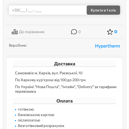
Купити
в 1 клік
0
До порівняння
0
Виробник:
Hypertherm
Доставка
Самовивіз: м. Харків, вул. Раєвської, 10
По Харкову кур'єром: від 100 до 200 грн
По Україні: "Нова Пошта", "Інтайм", "Delivery" за тарифами
перевізника
Оплата
готівкою
банківською картою
післяплатою
безготівковий розрахунок