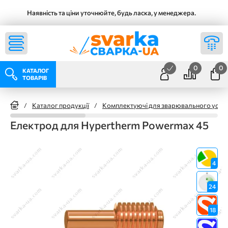
Наявність та ціни уточнюйте, будь ласка, у менеджера.
0
0
КАТАЛОГ
ТОВАРІВ
/
Каталог продукції
/
Комплектуючі для зварювального уста
Електрод для Hypertherm Powermax 45
4
24
18