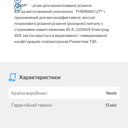
T45M®
- різак для механізованої різання
Катод виготовлений компанією THERMACUT® і
призначений для високоефективної, якісної
плазмового різання різання (розкрою) металу з
струмовим навантаженням 45 А. 220669 Електрод
45A застосовується в екранованої і неекранованої
конфігураціях плазмотронов Powermax T45.
Характеристики
Країна виробник::
Чехія
Гарантійний термін:
12 міс