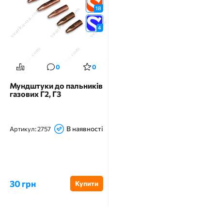
18
4
0
0
Мундштуки до пальників
газових Г2, Г3
В наявності
Артикул:
2757
30 грн
Купити