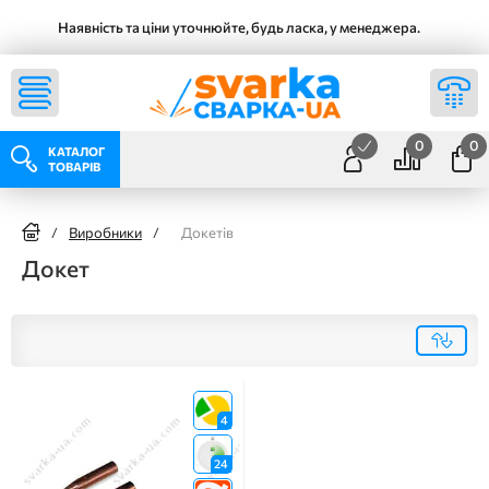
Наявність та ціни уточнюйте, будь ласка, у менеджера.
0
0
КАТАЛОГ
ТОВАРІВ
/
Виробники
/
Докетів
Докет
4
24