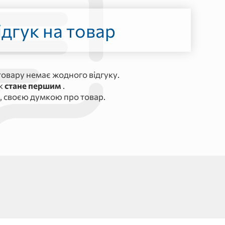
дгук на товар
овару немає жодного відгуку.
ук
стане першим
.
, своєю думкою про товар.