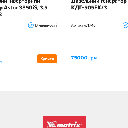
ий інверторний
Дизельний генератор
р Astor 3850iS, 3.5
КДГ-505ЕК/3
В
В наявності
Артикул:
1748
75000 грн
Купити
н