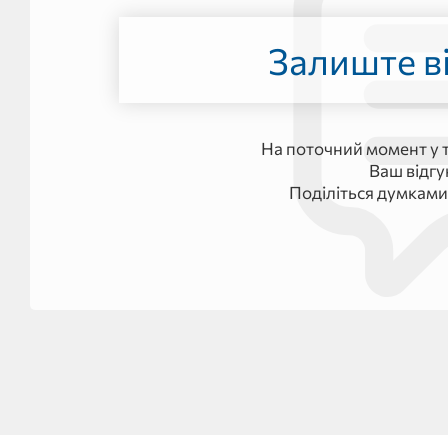
Залиште ві
На поточний момент у т
Ваш відг
Поділіться думками