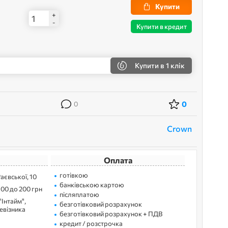
Купити
+
-
Купити в кредит
Купити
в 1 клік
0
0
Crown
Оплата
готівкою
Раєвської, 10
банківською картою
100 до 200 грн
післяплатою
"Інтайм",
безготівковий розрахунок
ревізника
безготівковий розрахунок + ПДВ
кредит / розстрочка