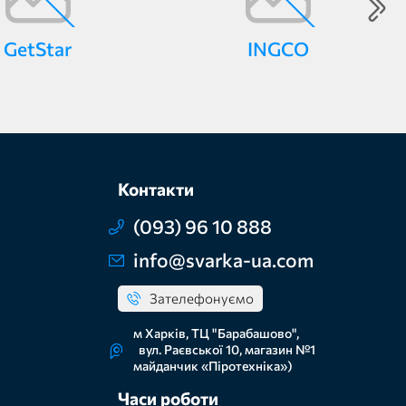
GetStar
INGCO
Контакти
(093) 96 10 888
info@svarka-ua.com
Зателефонуємо
м Харків, ТЦ "Барабашово",
вул. Раєвської 10, магазин №1
майданчик «Піротехніка»)
Часи роботи