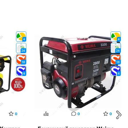
4
4
24
24
18
18
4
4
0
0
0