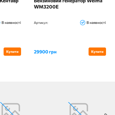
 Кентавр
Бензиновий генератор Weima
WM3200E
В наявності
В наявності
Артикул:
29900 грн
Купити
Купити