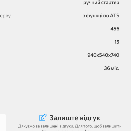
ручний стартер
зерву
з функцією ATS
456
15
940x540x740
36 міс.
Залиште відгук
Дякуємо за залишені відгуки. Для того, щоб залишити