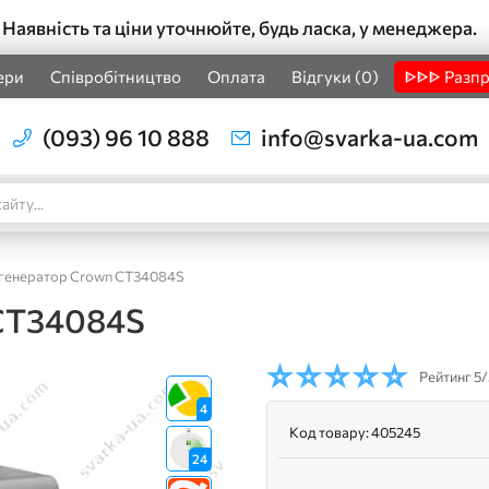
Наявність та ціни уточнюйте, будь ласка, у менеджера.
ери
Співробітництво
Оплата
Відгуки (0)
ᐈᐈᐈ Разп
(093) 96 10 888
info@svarka-ua.com
 генератор Crown CT34084S
 CT34084S
Рейтинг
5/
4
Код товару:
405245
24