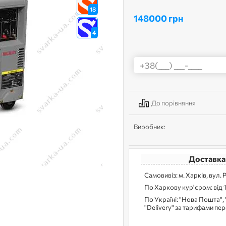
18
148000 грн
4
До порівняння
Виробник:
Доставка
Самовивіз: м. Харків, вул. 
По Харкову кур'єром: від 
По Україні: "Нова Пошта", 
"Delivery" за тарифами пе