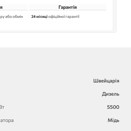
я
Гарантія
ру або обмін
24 місяці
офіційної гарантії
Швейцарія
Дизель
Вт
5500
натора
Мідь