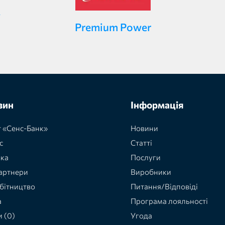
Premium Power
зин
Інформація
 «Сенс-Банк»
Новини
с
Статті
вка
Послуги
артнери
Виробники
бітництво
Питання/Відповіді
а
Програма лояльності
и (0)
Угода