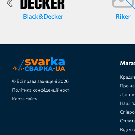
Black&Decker
Riker
Мага
Кредит
© Всі права захищені 2026
Про на
Політика конфіденційності
Доста
Карта сайту
Наші п
Співро
Оплат
Відгук