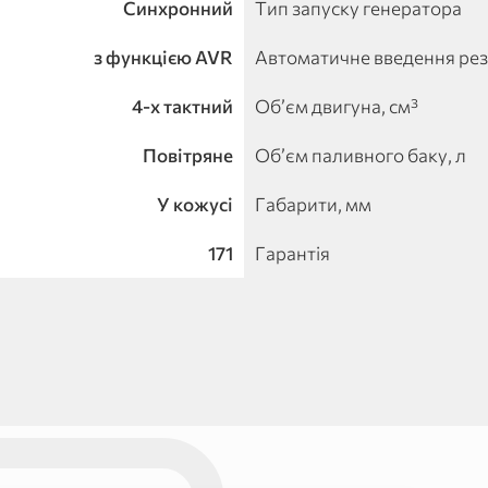
Синхронний
Тип запуску генератора
з функцією AVR
Автоматичне введення ре
4-х тактний
Об’єм двигуна, см³
Повітряне
Об’єм паливного баку, л
У кожусі
Габарити, мм
171
Гарантія