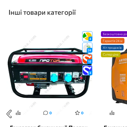
Інші товари категорії
Безкоштовна до
4
Гарантія 24 м
Хіт продажів
24
Супер ціна
18
4
0
0