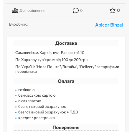
0
До порівняння
0
Виробник:
Abicor Binzel
Доставка
Самовивіз: м. Харків, вул. Раєвської, 10
По Харкову кур'єром: від 100 до 200 грн
По Україні: "Нова Пошта", "Інтайм", "Delivery" за тарифами
перевізника
Оплата
готівкою
банківською картою
післяплатою
безготівковий розрахунок
безготівковий розрахунок + ПДВ
кредит / розстрочка
Повернення