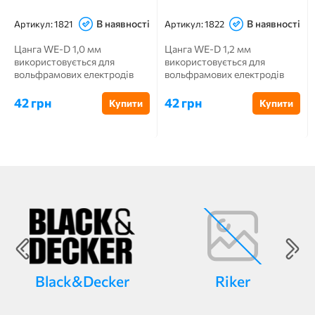
В наявності
В наявності
Артикул:
1821
Артикул:
1822
Цанга WE-D 1,0 мм
Цанга WE-D 1,2 мм
використовується для
використовується для
вольфрамових електродів
вольфрамових електродів
діаметром 1,0 мм в пал...
діаметром 1,2 мм в пальниках
ABITIG®...
42 грн
42 грн
Купити
Купити
Black&Decker
Riker