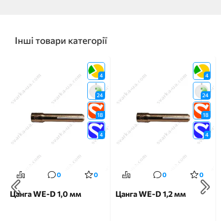
Інші товари категорії
4
4
24
24
18
18
4
4
0
0
0
0
Цанга WE-D 1,0 мм
Цанга WE-D 1,2 мм