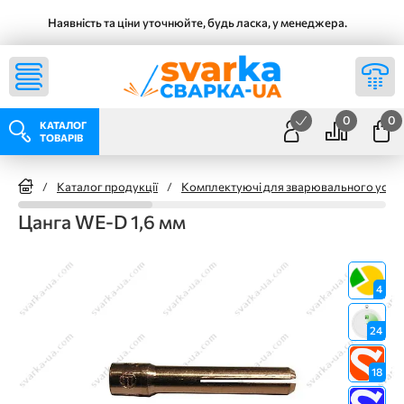
Наявність та ціни уточнюйте, будь ласка, у менеджера.
0
0
КАТАЛОГ
ТОВАРІВ
/
Каталог продукції
/
Комплектуючі для зварювального уста
Цанга WE-D 1,6 мм
4
24
18